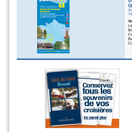
G
(
Au
74
Vo
La
Bo
Ca
Ba
Ca