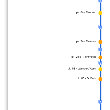
7
pk: 64 - Moissac
2
pk: 74 - Malause
2
pk: 78.5 - Pommevic
1
pk: 81 - Valence-d'Agen
pk: 85 - Golfech
3