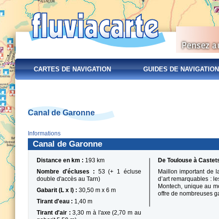
CARTES DE NAVIGATION
GUIDES DE NAVIGATION
Canal de Garonne
Informations
Canal de Garonne
Distance en km :
193 km
De Toulouse à Castet
Nombre d'écluses :
53 (+ 1 écluse
Maillon important de l
double d'accès au Tarn)
d’art remarquables : l
Montech, unique au mo
Gabarit (L x l) :
30,50 m x 6 m
offre de nombreuses ga
Tirant d'eau :
1,40 m
Tirant d'air :
3,30 m à l'axe (2,70 m au