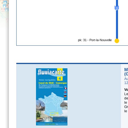
2
pk: 31 - Port-la-Nouvelle
M
(
Au
12
Vo
Le
de
le
Gr
le