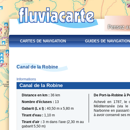
CARTES DE NAVIGATION
GUIDES DE NAVIGATION
Canal de la Robine
Informations
Canal de la Robine
Distance en km :
36 km
De Port-la-Robine à P
Nombre d'écluses :
13
Achevé en 1787, le c
Méditerranée (via le 
Gabarit (L x l) :
40,50 m x 5,80 m
Narbonne en passant s
à avoir conservé ses m
Tirant d'eau :
1,10 m
Tirant d'air :
3 m dans l'axe (2,30 m au
gabarit 5,50 m)