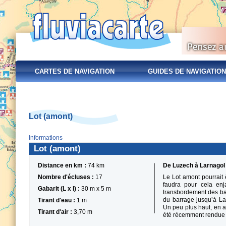
CARTES DE NAVIGATION
GUIDES DE NAVIGATION
Lot (amont)
Informations
Lot (amont)
Distance en km :
74 km
De Luzech à Larnagol
Nombre d'écluses :
17
Le Lot amont pourrait ê
faudra pour cela en
Gabarit (L x l) :
30 m x 5 m
transbordement des bat
du barrage jusqu’à La
Tirant d'eau :
1 m
Un peu plus haut, en a
Tirant d'air :
3,70 m
été récemment rendue à