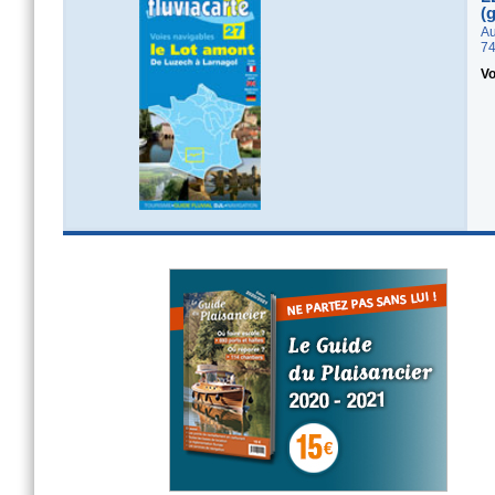
(
Au
74
Vo