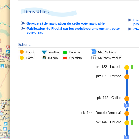
Liens Utiles
Lis
Service(s) de navigation de cette voie navigable
pro
Publication de Fluvial sur les croisières empruntant cette
Cha
voie d'eau
Schéma
pk: 132 - Luzech
pk: 135 - Parnac
pk: 142 - Caillac
1
pk: 144 - Douelle (Antinea)
pk: 146 - Douelle
1