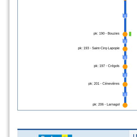
1
pk: 190 - Bouzies
2
pk: 193 - Saint-Cirq-Lapopie
1
pk: 197 - Crégols
1
pk: 201 - Cénevières
1
pk: 206 - Larnagol
L