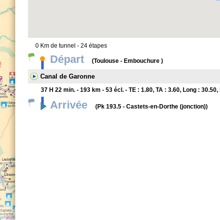
0 Km de tunnel - 24 étapes
Départ
(Toulouse - Embouchure )
Canal de Garonne
37 H 22 min. - 193 km - 53 écl. - TE : 1.80, TA : 3.60, Long : 30.50
Arrivée
(Pk 193.5 - Castets-en-Dorthe (jonction))