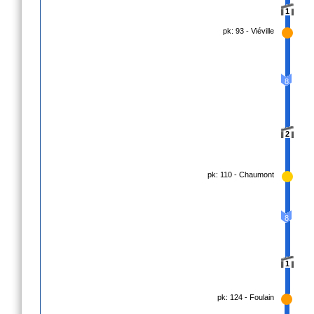
1
pk: 93 - Viéville
8
2
pk: 110 - Chaumont
8
1
pk: 124 - Foulain