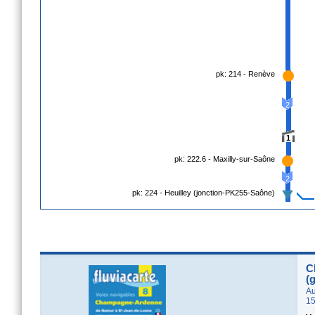
pk: 214 - Renève
2
1
pk: 222.6 - Maxilly-sur-Saône
2
pk: 224 - Heuilley (jonction-PK255-Saône)
C
(
Au
15