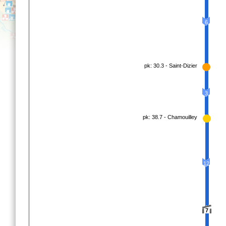
6
pk: 30.3 - Saint-Dizier
3
pk: 38.7 - Chamouilley
12
7