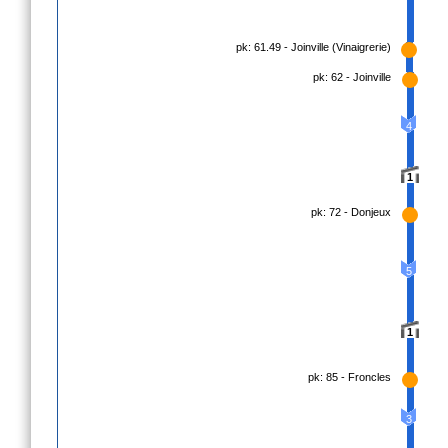
pk: 61.49 - Joinville (Vinaigrerie)
pk: 62 - Joinville
4
1
pk: 72 - Donjeux
5
1
pk: 85 - Froncles
3