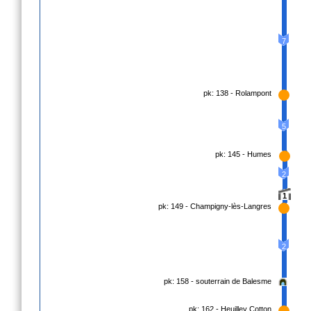
7
pk: 138 - Rolampont
5
pk: 145 - Humes
2
1
pk: 149 - Champigny-lès-Langres
2
pk: 158 - souterrain de Balesme
pk: 162 - Heuilley Cotton