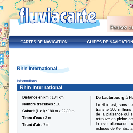
CARTES DE NAVIGATION
GUIDES DE NAVIGATION
Rhin international
Informations
Rhin international
Distance en km :
184 km
De Lauterbourg à H
Nombre d'écluses :
10
Le Rhin est, sans co
transite 300 million
Gabarit (L x l) :
180 m x 22,80 m
de la plaisance qui 
Tirant d'eau :
3 m
retrouve en pleine am
la rive allemande, 
Tirant d'air :
7 m
écluses de Kembs, à 