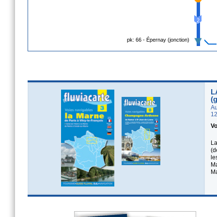
2
pk: 66 - Épernay (jonction)
L
(
Au
12
Vo
La
(d
le
Ma
Ma