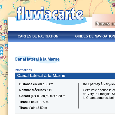
CARTES DE NAVIGATION
GUIDES DE NAVIGATION
Canal latéral à la Marne
Informations
Canal latéral à la Marne
Distance en km :
66 km
De Epernay à Vitry-le
Nombre d'écluses :
15
Cette voie épouse le c
de Vitry-le-François. 
Gabarit (L x l) :
38,50 m x 5,20 m
la Champagne est belle
Tirant d'eau :
1,80 m
Tirant d'air :
3,50 m