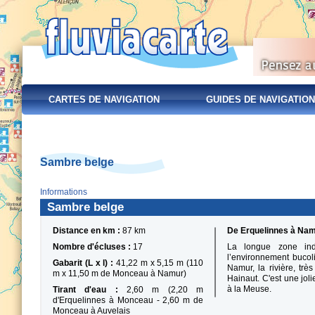
CARTES DE NAVIGATION
GUIDES DE NAVIGATION
Sambre belge
Informations
Sambre belge
Distance en km :
87 km
De Erquelinnes à Na
Nombre d'écluses :
17
La longue zone indu
l’environnement bucol
Gabarit (L x l) :
41,22 m x 5,15 m (110
Namur, la rivière, trè
m x 11,50 m de Monceau à Namur)
Hainaut. C'est une joli
à la Meuse.
Tirant d'eau :
2,60 m (2,20 m
d'Erquelinnes à Monceau - 2,60 m de
Monceau à Auvelais