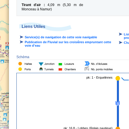
Tirant d'air :
4,09 m (5,30 m de
Monceau à Namur)
Liens Utiles
Lis
Service(s) de navigation de cette voie navigable
pro
Publication de Fluvial sur les croisières empruntant cette
Cha
voie d'eau
Schéma
pk: 1 - Erquelinnes
3
pk: 16.8 - Lobbes (Relais nautique)