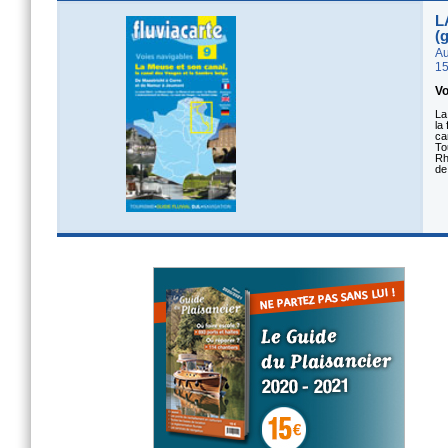
L
(
Au
15
Vo
La
la
ca
To
Rh
de 