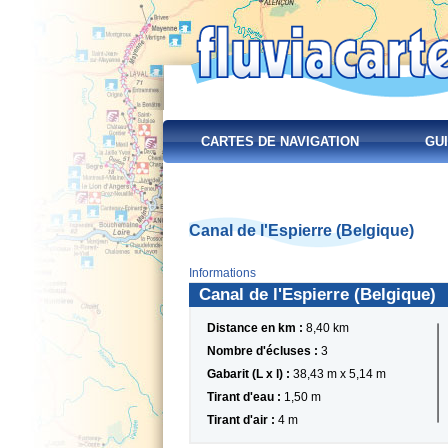
CARTES DE NAVIGATION
GUI
Canal de l'Espierre (Belgique)
Informations
Canal de l'Espierre (Belgique)
Distance en km :
8,40 km
Nombre d'écluses :
3
Gabarit (L x l) :
38,43 m x 5,14 m
Tirant d'eau :
1,50 m
Tirant d'air :
4 m