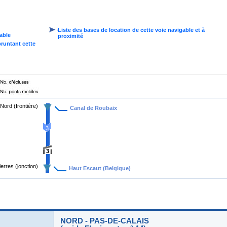
Liste des bases de location de cette voie navigable et à
gable
proximité
pruntant cette
Nord (frontière)
Canal de Roubaix
3
3
ierres (jonction)
Haut Escaut (Belgique)
NORD - PAS-DE-CALAIS