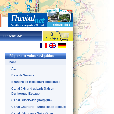
0
FLUVIACAP
Article(s)
Régions et voies navigables
nord
Aa
Baie de Somme
Branche de Bellecourt (Belgique)
Canal à Grand gabarit (liaison
Dunkerque-Escaut)
Canal Blaton-Ath (Belgique)
Canal Charleroi - Bruxelles (Belgique)
Canal d'Arques à Saint Omer