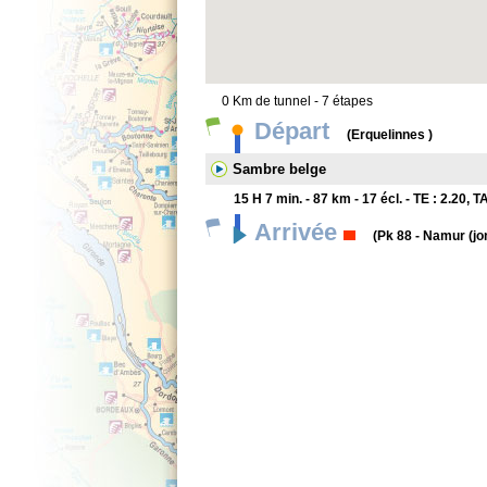
0 Km de tunnel - 7 étapes
Départ
(Erquelinnes )
Sambre belge
15 H 7 min. - 87 km - 17 écl. - TE : 2.20, T
Arrivée
(Pk 88 - Namur (jo