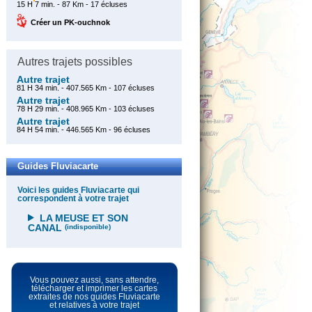
15 H 7 min. - 87 Km - 17 écluses
Créer un PK-ouchnok
Autres trajets possibles
Autre trajet
81 H 34 min. - 407.565 Km - 107 écluses
Autre trajet
78 H 29 min. - 408.965 Km - 103 écluses
Autre trajet
84 H 54 min. - 446.565 Km - 96 écluses
Guides Fluviacarte
Voici les guides Fluviacarte qui
correspondent à votre trajet
LA MEUSE ET SON
CANAL
(indisponible)
Vous pouvez aussi, sans attendre,
télécharger et imprimer les cartes
extraites de nos guides Fluviacarte
et relatives à votre trajet