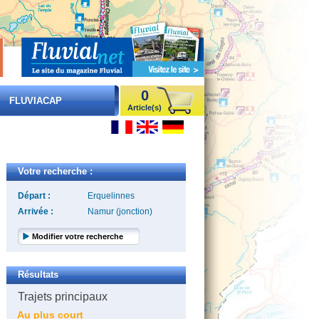
0
FLUVIACAP
Article(s)
Votre recherche :
Départ :
Erquelinnes
Arrivée :
Namur (jonction)
Modifier votre recherche
Résultats
Trajets principaux
Au plus court