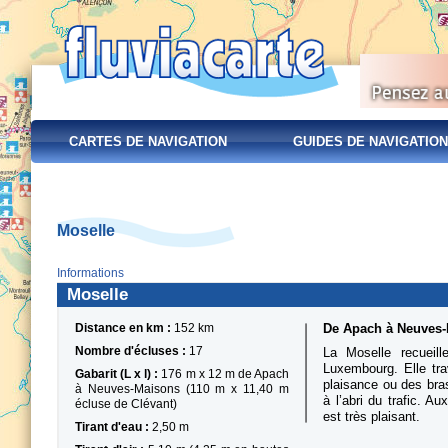
CARTES DE NAVIGATION
GUIDES DE NAVIGATION
Moselle
Informations
Moselle
Distance en km :
152 km
De Apach à Neuves
Nombre d'écluses :
17
La Moselle recueill
Luxembourg. Elle tra
Gabarit (L x l) :
176 m x 12 m de Apach
plaisance ou des bra
à Neuves-Maisons (110 m x 11,40 m
à l’abri du trafic. 
écluse de Clévant)
est très plaisant.
Tirant d'eau :
2,50 m