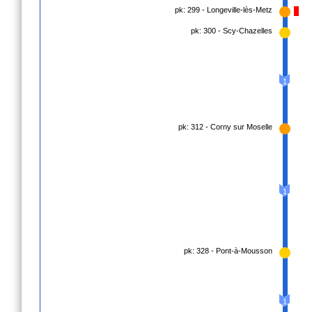
pk: 299 - Longeville-lès-Metz
pk: 300 - Scy-Chazelles
1
pk: 312 - Corny sur Moselle
1
pk: 328 - Pont-à-Mousson
1