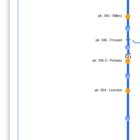
pk: 340 - Millery
1
pk: 346 - Frouard
3
2
pk: 346.3 - Pompey
1
pk: 354 - Liverdun
2