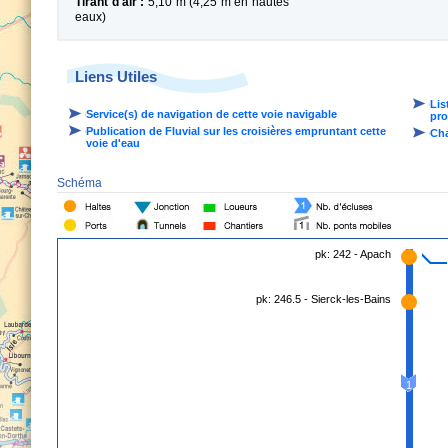
Tirant d'air :
5,10 m (4,25 m en hautes
eaux)
Liens Utiles
Lis
Service(s) de navigation de cette voie navigable
pro
Publication de Fluvial sur les croisières empruntant cette
Cha
voie d'eau
Schéma
pk: 242 - Apach
pk: 246.5 - Sierck-les-Bains
1