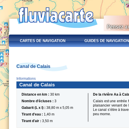
CARTES DE NAVIGATION
GUIDES DE NAVIGATION
Canal de Calais
Informations
Canal de Calais
Distance en km :
30 km
De la rivière Aa à Cal
Nombre d'écluses :
3
Calais est une entrée f
plaisancier venant de l
Gabarit (L x l) :
38,80 m x 5,05 m
Le canal s’étire à tra
peu morne.
Tirant d'eau :
1,40 m
Tirant d'air :
3,50 m