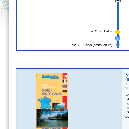
4
pk: 29.5 - Calais
2
pk: 32 - Calais (embouchure)
N
(
Au
96
Vo
Le
Le
Fu
L'
pe