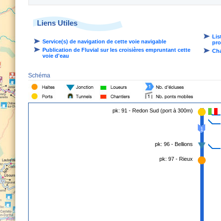
Liens Utiles
Lis
Service(s) de navigation de cette voie navigable
pro
Publication de Fluvial sur les croisières empruntant cette
Cha
voie d'eau
Schéma
pk: 91 - Redon Sud (port à 300m)
1
pk: 96 - Bellions
pk: 97 - Rieux