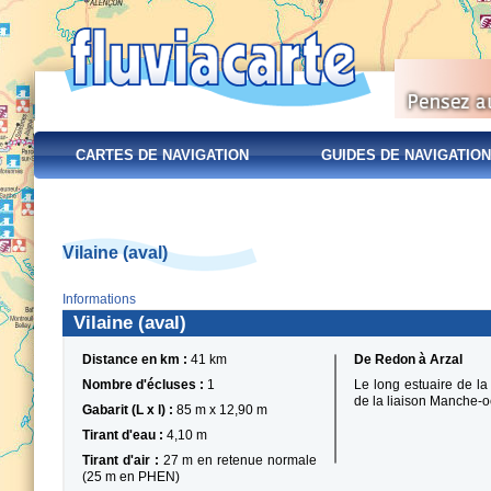
CARTES DE NAVIGATION
GUIDES DE NAVIGATION
Vilaine (aval)
Informations
Vilaine (aval)
Distance en km :
41 km
De Redon à Arzal
Nombre d'écluses :
1
Le long estuaire de la 
de la liaison Manche-
Gabarit (L x l) :
85 m x 12,90 m
Tirant d'eau :
4,10 m
Tirant d'air :
27 m en retenue normale
(25 m en PHEN)