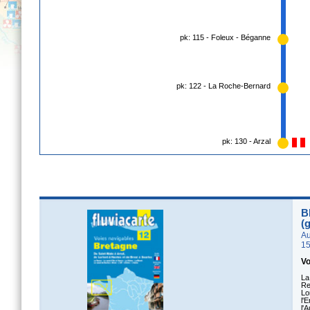
pk: 115 - Foleux - Béganne
pk: 122 - La Roche-Bernard
pk: 130 - Arzal
B
(
Au
15
Vo
La
Re
Lo
l'
l'