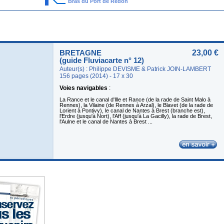
Bras du Port de Redon
BRETAGNE
23,00 €
(guide Fluviacarte n° 12)
Auteur(s) : Philippe DEVISME & Patrick JOIN-LAMBERT
156 pages (2014) - 17 x 30
Voies navigables
:
La Rance et le canal d'Ille et Rance (de la rade de Saint Malo à
Rennes), la Vilaine (de Rennes à Arzal), le Blavet (de la rade de
Lorient à Pontivy), le canal de Nantes à Brest (branche est),
l'Erdre (jusqu'à Nort), l'Aff (jusqu'à La Gacilly), la rade de Brest,
l'Aulne et le canal de Nantes à Brest ...