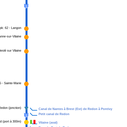
1
pk: 62 - Langon
Anne-sur-Vilaine
Beslé sur Vilaine
5 - Sainte-Marie
Redon (jonction)
Canal de Nantes à Brest (Est) de Redon à Pontivy
Petit canal de Redon
1
d (port à 300m)
Vilaine (aval)