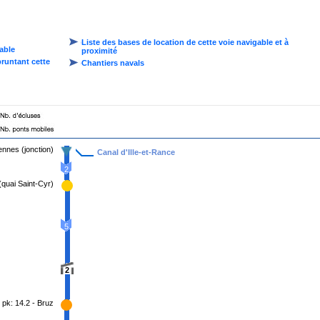
Liste des bases de location de cette voie navigable et à
gable
proximité
pruntant cette
Chantiers navals
ennes (jonction)
Canal d'Ille-et-Rance
2
(quai Saint-Cyr)
5
2
pk: 14.2 - Bruz