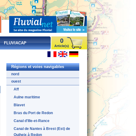
0
FLUVIACAP
Article(s)
Régions et voies navigables
nord
ouest
Aff
Aulne maritime
Blavet
Bras du Port de Redon
Canal d'Ille-et-Rance
Canal de Nantes à Brest (Est) de
Quiheix à Redon