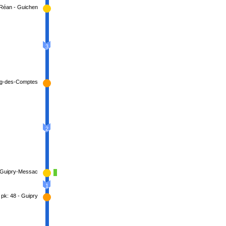
-Réan - Guichen
3
urg-des-Comptes
2
- Guipry-Messac
1
pk: 48 - Guipry