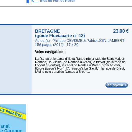
Bras du Port de Redon
BRETAGNE
23,00 €
(guide Fluviacarte n° 12)
Auteur(s) : Philippe DEVISME & Patrick JOIN-LAMBERT
156 pages (2014) - 17 x 30
Voies navigables
:
La Rance et le canal d'Ille et Rance (de la rade de Saint Malo à
Rennes), la Vilaine (de Rennes à Arzal), le Blavet (de la rade de
Lorient à Pontivy), le canal de Nantes à Brest (branche est),
l'Erdre (jusqu'à Nort), l'Aff (jusqu'à La Gacilly), la rade de Brest,
l'Aulne et le canal de Nantes à Brest ...