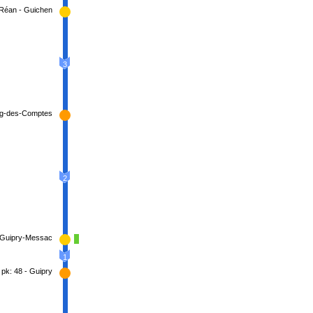
-Réan - Guichen
3
urg-des-Comptes
2
- Guipry-Messac
1
pk: 48 - Guipry