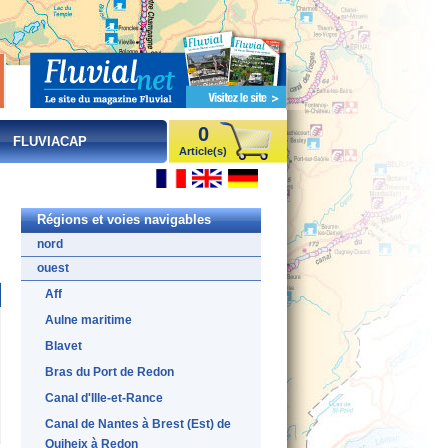
0
FLUVIACAP
Article(s)
Régions et voies navigables
nord
ouest
Aff
Aulne maritime
Blavet
Bras du Port de Redon
Canal d'Ille-et-Rance
Canal de Nantes à Brest (Est) de
Quiheix à Redon