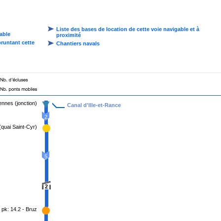
Liste des bases de location de cette voie navigable et à
gable
proximité
pruntant cette
Chantiers navals
ennes (jonction)
Canal d'Ille-et-Rance
2
(quai Saint-Cyr)
5
2
pk: 14.2 - Bruz