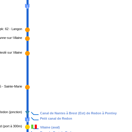
1
pk: 62 - Langon
Anne-sur-Vilaine
Beslé sur Vilaine
5 - Sainte-Marie
Redon (jonction)
Canal de Nantes à Brest (Est) de Redon à Pontivy
Petit canal de Redon
1
d (port à 300m)
Vilaine (aval)