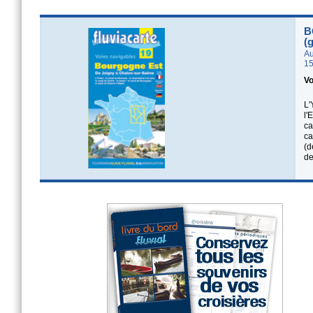
B
(
Au
15
Vo
L'
l'
ca
ca
(d
de