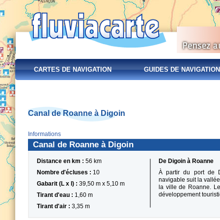
CARTES DE NAVIGATION
GUIDES DE NAVIGATION
Canal de Roanne à Digoin
Informations
Canal de Roanne à Digoin
Distance en km :
56 km
De Digoin à Roanne
Nombre d'écluses :
10
À partir du port de 
navigable suit la vallé
Gabarit (L x l) :
39,50 m x 5,10 m
la ville de Roanne. Le
développement tourist
Tirant d'eau :
1,60 m
Tirant d'air :
3,35 m