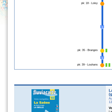
pk: 18 - Loisy
1
pk: 35 - Branges
1
pk: 39 - Louhans
L
(
Au
12
Vo
La