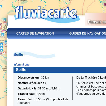
CARTES DE NAVIGATION
GUIDES DE NAVIGATION
Seille
Informations
Seille
Distance en km :
39 km
De La Truchère à Lou
Nombre d'écluses :
4
La Seille est une déli
champs et bosquets, e
Gabarit (L x l) :
31,30 m x 5,10 m
Les endroits pour s’am
d'auberges au bord de 
Tirant d'eau :
1,20 m
Tirant d'air :
3,50 m (3 m pont-rail de
Louhans)