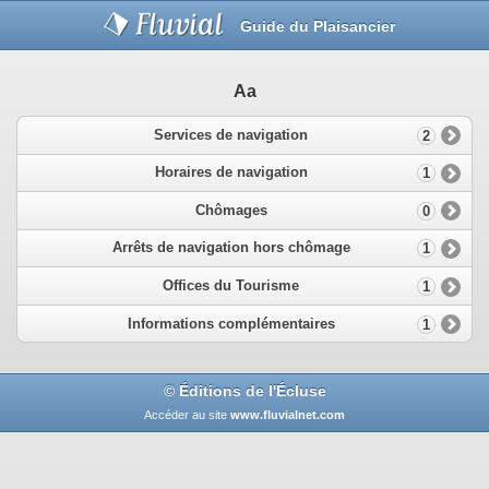
Guide du Plaisancier
Aa
Services de navigation
2
Horaires de navigation
1
Chômages
0
Arrêts de navigation hors chômage
1
Offices du Tourisme
1
Informations complémentaires
1
© Éditions de l'Écluse
Accéder au site
www.fluvialnet.com